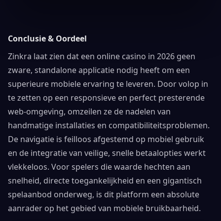
Conclusie & Oordeel
Zinkra laat zien dat een online casino in 2026 geen
zware, standalone applicatie nodig heeft om een
superieure mobiele ervaring te leveren. Door volop in
te zetten op een responsieve en perfect presterende
web-omgeving, omzeilen ze de nadelen van
handmatige installaties en compatibiliteitsproblemen.
De navigatie is feilloos afgestemd op mobiel gebruik
en de integratie van veilige, snelle betaalopties werkt
vlekkeloos. Voor spelers die waarde hechten aan
snelheid, directe toegankelijkheid en een gigantisch
spelaanbod onderweg, is dit platform een absolute
aanrader op het gebied van mobiele bruikbaarheid.