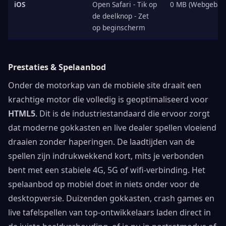
iOS
Open Safari - Tik op
0 MB (Webgebas
de deelknop - Zet
op beginscherm
Prestaties & Spelaanbod
Onder de motorkap van de mobiele site draait een
krachtige motor die volledig is geoptimaliseerd voor
HTML5
. Dit is de industriestandaard die ervoor zorgt
dat moderne gokkasten en live dealer spellen vloeiend
draaien zonder haperingen. De laadtijden van de
spellen zijn indrukwekkend kort, mits je verbonden
bent met een stabiele 4G, 5G of wifi-verbinding. Het
spelaanbod op mobiel doet in niets onder voor de
desktopversie. Duizenden gokkasten, crash games en
live tafelspellen van top-ontwikkelaars laden direct in