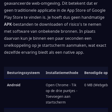
geavanceerde web-omgeving. Dit betekent dat er
geen traditionele applicatie in de App Store of Google
Play Store te vinden is. Je hoeft dus geen handmatige
APK
-bestanden te downloaden of risico's te nemen
met software van onbekende bronnen. In plaats
daarvan kun je binnen een paar seconden een
snelkoppeling op je startscherm aanmaken, wat exact
dezelfde ervaring biedt als een native app.
Besturingssysteem
Installatiemethode
Benodigde opsl
Android
Open Chrome - Tik
0 MB (Webgebas
op de drie puntjes -
Toevoegen aan
startscherm