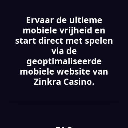
Ervaar de ultieme
mobiele vrijheid en
start direct met spelen
via de
geoptimaliseerde
mobiele website van
Zinkra Casino.