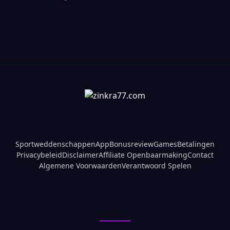
Sportweddenschappen
App
Bonusreview
Games
Betalingen
Privacybeleid
Disclaimer
Affiliate Openbaarmaking
Contact
Algemene Voorwaarden
Verantwoord Spelen